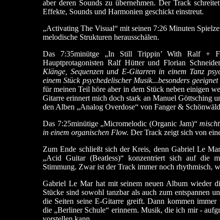
aber deren Sounds zu übernehmen. Der Track schreitet
Effekte, Sounds und Harmonien geschickt einstreut.
„Activating The Visual“ mit seinen 7:26 Minuten Spielzei
melodische Strukturen herausschälen.
Das 7:35minütge „In Still Trippin’ With Ralf + Fl
Hauptprotagonisten Ralf Hütter und Florian Schneid
Klänge, Sequenzen und E-Gitarren in einem Tanz psyc
einem Stück psychedelischer Musik...besonders geeigne
für meinen Teil höre aber in dem Stück neben einigen we
Gitarre erinnert mich doch stark an Manuel Göttsching un
den Alben „Analog Overdose“ von Fanger & Schönwälder 
Das 7:25minütige „Micromelodic (Organic Jam)“
mischt
in einem organischen Flow.
Der Track zeigt sich von ein
Zum Ende schließt sich der Kreis, denn Gabriel Le Mar h
„Acid Guitar (Beatless)“ konzentriert sich auf die 
Stimmung. Zwar ist der Track immer noch rhythmisch, wir
Gabriel Le Mar hat mit seinem neuen Album wieder d
Stücke sind sowohl tanzbar als auch zum entspannen un
die Seiten seine E-Gitarre greift. Dann kommen immer w
die „Berliner Schule“ erinnern. Musik, die ich mir - auf
vorstellen kann.