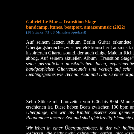
Gabriel Le Mar – Transition Stage
bandcamp, itunes, beatport, amazonmusic (2022)
(10 Stücke, 73:08 Minuten Spielzeit)
Auf seinem letzten Album Berlin Guitar erkundete
Übergangsbereiche zwischen elektronischer Tanzmusik u
inspirierten Gitarrensound, der auch einige Male in Rich
abbog. Auf seinem aktuellen Album „Transition Stage
seine persönlichen musikalischen Ideen, experimenti
handgespielten Gitarrensounds und vertieft auf sehr
Lieblingsgenres wie Techno, Acid und Dub zu einer org
Zehn Stücke mit Laufzeiten von 6:06 bis 8:04 Minute
erschienen ist. Diese haben Beats zwischen 100 bpm u
Übergänge, die wir als Kinder unserer Zeit gemei
Phänomene unserer Zeit und sind gleichzeitig Elemente 
Wir leben in einer Übergangsphase, in der wir hoffen
loslassen, die nicht mehr gebraucht werden, also lass