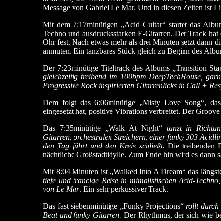
Message von Gabriel Le Mar. Und in diesen Zeiten ist Li
Mit dem 7:17minütigen „Acid Guitar“ startet das Albu
Techno und ausdrucksstarken E-Gitarren. Der Track hat e
Ohr fest. Nach etwas mehr als drei Minuten setzt dann die
anmuten. Ein tanzbares Stück gleich zu Beginn des Albu
Der 7:23minütige Titeltrack des Albums „Transition Stag
gleichzeitig treibend im 100bpm DeepTechHouse, garni
Progressive Rock inspirierten Gitarrenlicks in Call + R
Dem folgt das 6:06minütige „Misty Love Song“, das
eingesetzt hat, positive Vibrations verbreitet. Der Groov
Das 7:35minütige „Walk At Night“
tanzt in Richtu
Gitarren, orchestralen Streichern, einer funky 303 Acidli
den Tag führt und den Kreis schließt.
Die treibenden B
nächtliche Großstadtidylle. Zum Ende hin wird es dann 
Mit 8:04 Minuten ist „Walked Into A Dream“ das längs
tiefe und trancige Reise in mimalistischen Acid-Techn
von Le Mar
. Ein sehr perkussiver Track.
Das fast siebenminütige „Funky Projections“
rollt durc
Beat und funky Gitarren.
Der Rhythmus, der sich wie bei